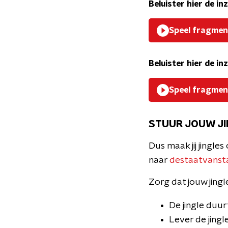
Beluister hier de i
Speel fragmen
Beluister hier de 
Speel fragmen
STUUR JOUW JIN
Dus maak jij jingle
naar
destaatvanst
Zorg dat jouw jing
De jingle duu
Lever de jingl