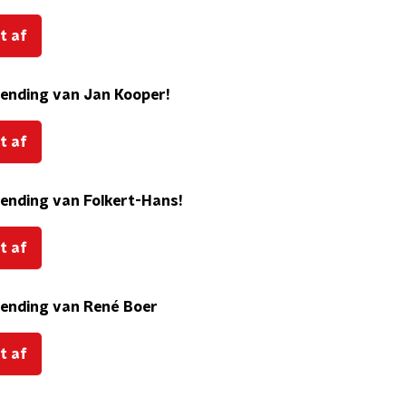
t af
nzending van Jan Kooper!
t af
nzending van Folkert-Hans!
t af
nzending van René Boer
t af