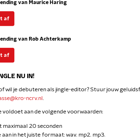
nzending van Maurice Haring
t af
inzending van Rob Achterkamp
t af
GLE NU IN!
s of wil je debuteren als jingle-editor? Stuur jouw gelui
asse@kro-ncrv.nl
.
le voldoet aan de volgende voorwaarden:
rt maximaal 20 seconden
e aan in het juiste formaat: wav. mp2. mp3.