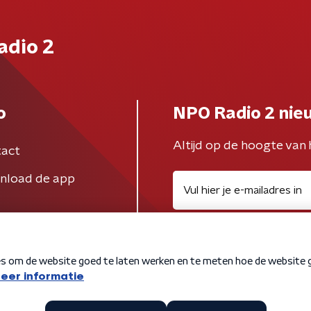
adio 2
o
NPO Radio 2 nie
Altijd op de hoogte van 
act
nload de app