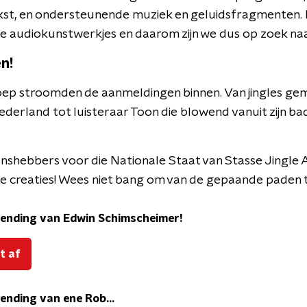
kst, en ondersteunende muziek en geluidsfragmenten
eze audiokunstwerkjes en daarom zijn we dus op zoek na
en!
oep stroomden de aanmeldingen binnen. Van jingles ge
derland tot luisteraar Toon die blowend vanuit zijn badk
anshebbers voor die Nationale Staat van Stasse Jingle 
ze creaties! Wees niet bang om van de gepaande paden t
nzending van Edwin Schimscheimer!
t af
zending van ene Rob...