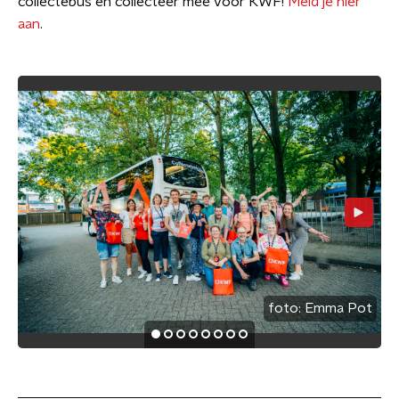
collectebus en collecteer mee voor KWF!
Meld je hier
aan
.
foto:
Emma Pot