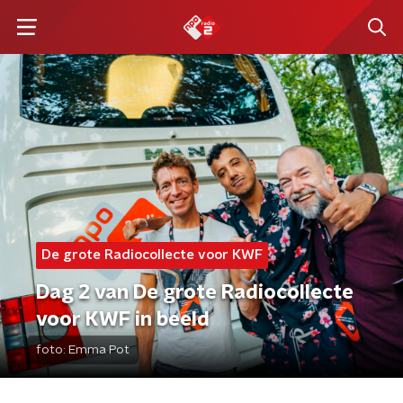
De grote Radiocollecte voor KWF
Dag 2 van De grote Radiocollecte
voor KWF in beeld
foto:
Emma Pot