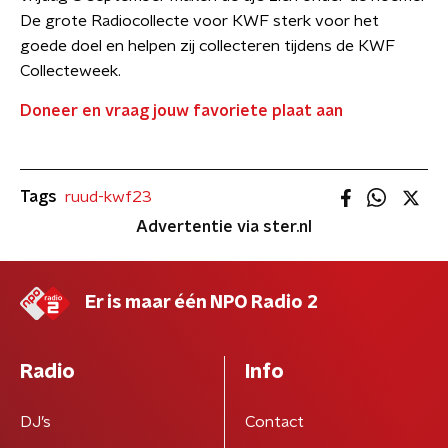
De grote Radiocollecte voor KWF sterk voor het
goede doel en helpen zij collecteren tijdens de KWF
Collecteweek.
Doneer en vraag jouw favoriete plaat aan
Tags
ruud-kwf23
Advertentie via ster.nl
Er is maar één NPO Radio 2
Radio
Info
DJ’s
Contact