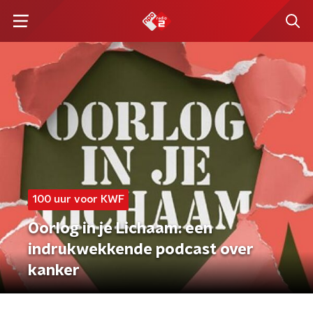
100 uur voor KWF
Oorlog in je Lichaam: een
indrukwekkende podcast over
kanker