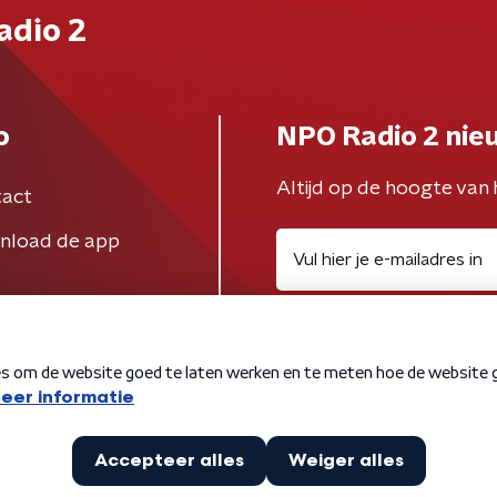
adio 2
o
NPO Radio 2 nie
Altijd op de hoogte van 
act
nload de app