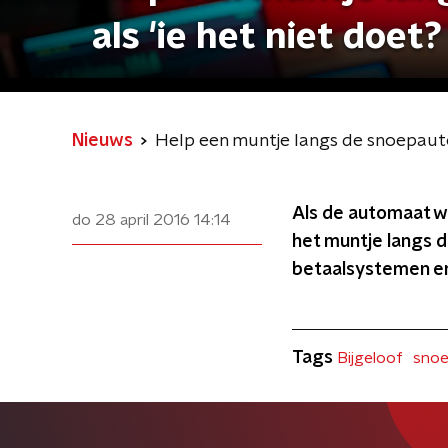
als 'ie het niet doet?
Nieuws
Help een muntje langs de snoepautom
Als de automaat wa
do 28 april 2016
14:14
het muntje langs d
betaalsystemen en
Tags
Bijgeloof
sno