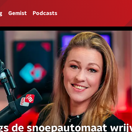
g
Gemist
Podcasts
gs de snoepautomaat wrij