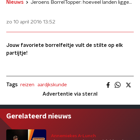
Nieuws
Jeroens BorrelTopper: hoeveel landen liggen er tussen Noorwegen en Noord-Korea?
zo 10 april 2016
13:52
Jouw favoriete borrelfeitje vult de stilte op elk
partijtje!
Tags
reizen
aardjkskunde
Advertentie via ster.nl
Gerelateerd nieuws
Annemiekes A-Lunch