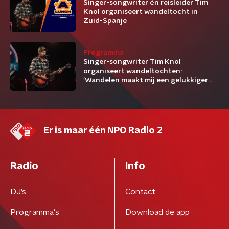
Singer-songwriter én reisleider Tim
Knol organiseert wandeltocht in
Zuid-Spanje
Programma
Singer-songwriter Tim Knol
organiseert wandeltochten:
'Wandelen maakt mij een gelukkiger
mens'
Er is maar één NPO Radio 2
Radio
Info
DJ’s
Contact
Programma's
Download de app