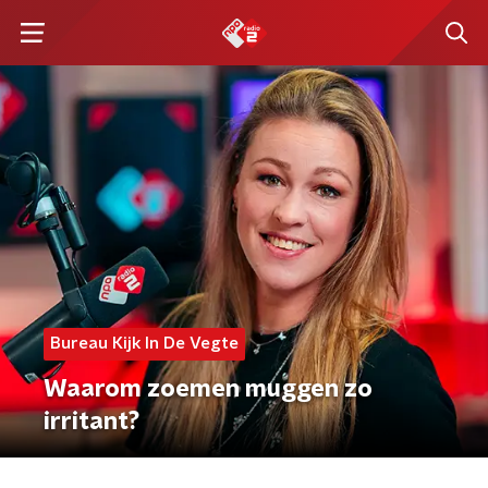
Bureau Kijk In De Vegte
Waarom zoemen muggen zo
irritant?