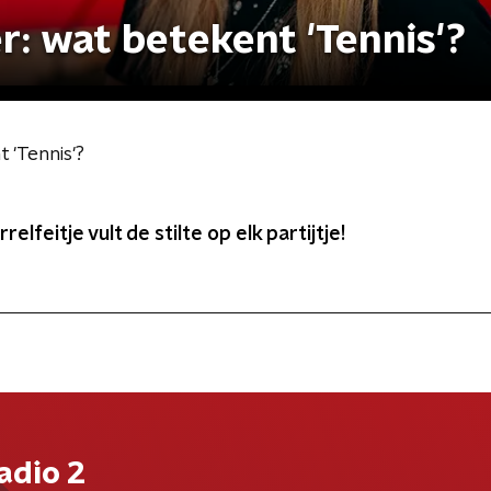
: wat betekent 'Tennis'?
 'Tennis'?
elfeitje vult de stilte op elk partijtje!
adio 2