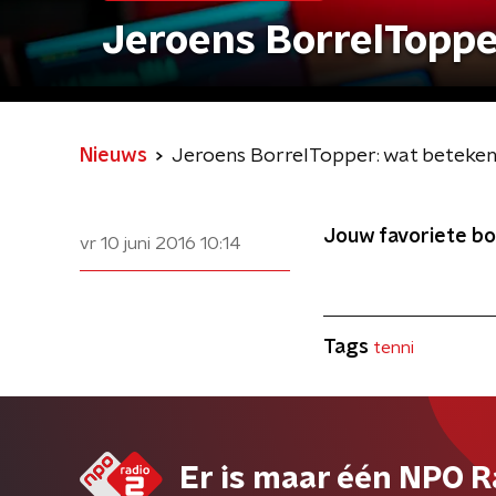
Jeroens BorrelTopper
Nieuws
Jeroens BorrelTopper: wat betekent
Jouw favoriete borr
vr 10 juni 2016
10:14
Tags
tenni
Er is maar één NPO R