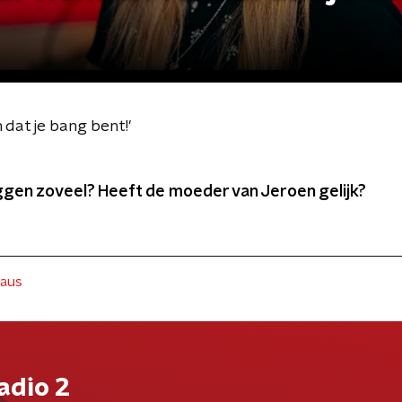
 dat je bang bent!'
en zoveel? Heeft de moeder van Jeroen gelijk?
gaus
adio 2