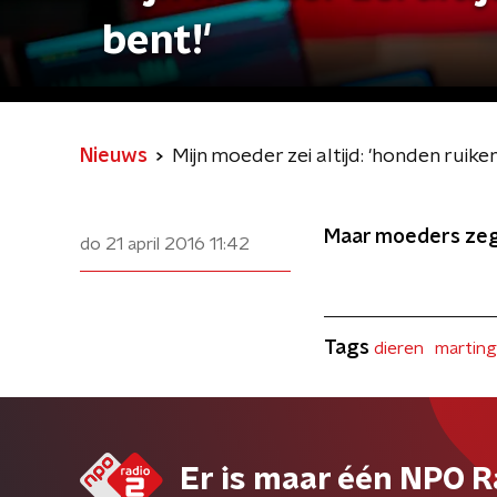
bent!'
Nieuws
Mijn moeder zei altijd: 'honden ruiken
Maar moeders zegg
do 21 april 2016
11:42
Tags
dieren
martin
Er is maar één NPO R