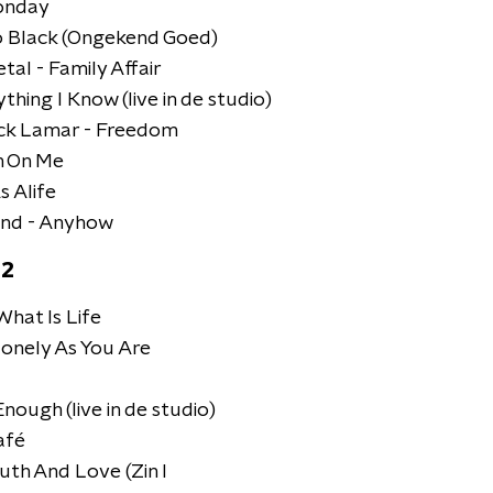
onday
o Black (Ongekend Goed)
al - Family Affair
thing I Know (live in de studio)
ick Lamar - Freedom
n On Me
s Alife
and - Anyhow
 2
What Is Life
Lonely As You Are
nough (live in de studio)
afé
uth And Love (Zin I