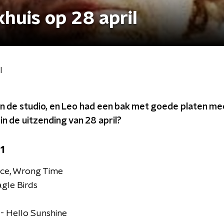
khuis op 28 april
l
 in de studio, en Leo had een bak met goede platen 
in de uitzending van 28 april?
1
lace, Wrong Time
agle Birds
- Hello Sunshine