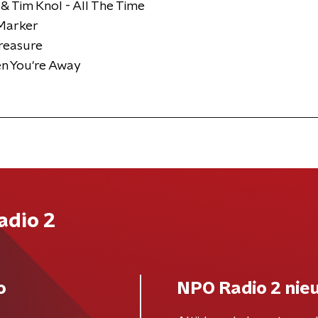
& Tim Knol - All The Time
 Marker
reasure
en You're Away
adio 2
o
NPO Radio 2 nie