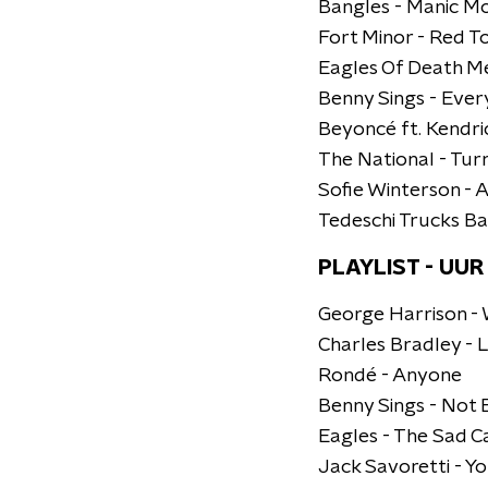
Bangles - Manic M
Fort Minor - Red T
Eagles Of Death Met
Benny Sings - Every
Beyoncé ft. Kendr
The National - Tur
Sofie Winterson - A
Tedeschi Trucks B
PLAYLIST - UUR
George Harrison - 
Charles Bradley - 
Rondé - Anyone
Benny Sings - Not E
Eagles - The Sad C
Jack Savoretti - Yo