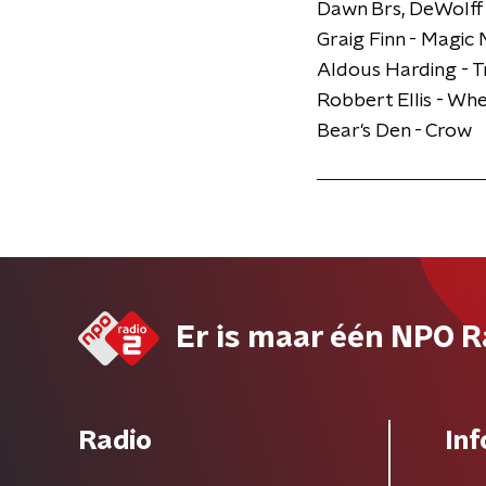
Dawn Brs, DeWolff 
Graig Finn - Magic
Aldous Harding - T
Robbert Ellis - Wh
Bear's Den - Crow
Er is maar één NPO R
Radio
Inf