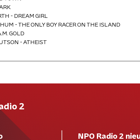
DARK
TH - DREAM GIRL
HUM - THE ONLY BOY RACER ON THE ISLAND
A.M. GOLD
UTSON - ATHEIST
adio 2
o
NPO Radio 2 nie