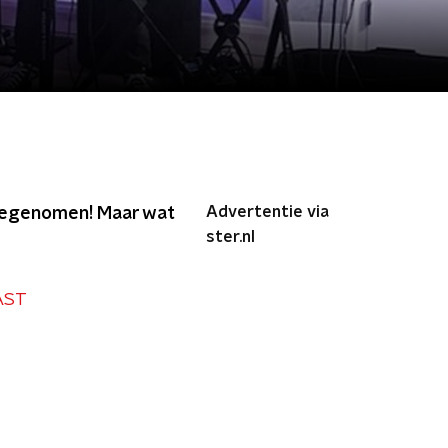
Advertentie via
meegenomen! Maar wat
ster.nl
AST