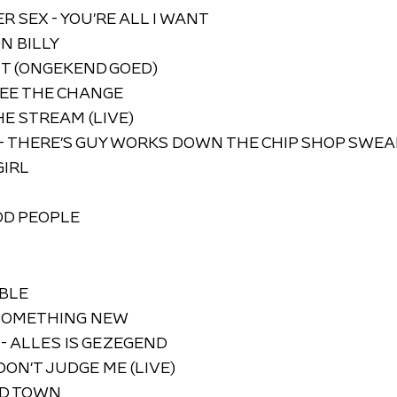
R SEX - YOU'RE ALL I WANT
N BILLY
XIT (ONGEKEND GOED)
 SEE THE CHANGE
HE STREAM (LIVE)
- THERE'S GUY WORKS DOWN THE CHIP SHOP SWEAR
GIRL
OD PEOPLE
ABLE
 SOMETHING NEW
- ALLES IS GEZEGEND
DON'T JUDGE ME (LIVE)
LD TOWN