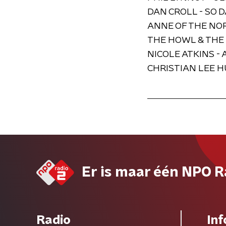
DAN CROLL - SO 
ANNE OF THE NOR
THE HOWL & THE 
NICOLE ATKINS - 
CHRISTIAN LEE H
Er is maar één NPO R
Radio
Inf