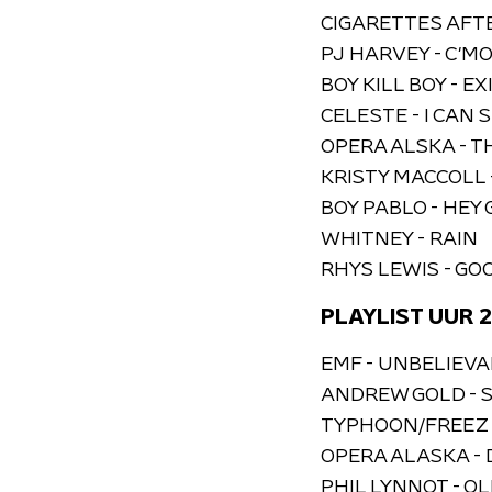
CIGARETTES AFTE
PJ HARVEY - C'MO
BOY KILL BOY - E
CELESTE - I CAN
OPERA ALSKA - T
KRISTY MACCOLL 
BOY PABLO - HEY 
WHITNEY - RAIN
RHYS LEWIS - GO
PLAYLIST UUR 2
EMF - UNBELIEV
ANDREW GOLD -
TYPHOON/FREEZ 
OPERA ALASKA - 
PHIL LYNNOT - O