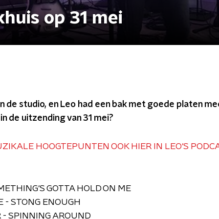
khuis op 31 mei
 in de studio, en Leo had een bak met goede platen 
 in de uitzending van 31 mei?
UZIKALE HOOGTEPUNTEN OOK HIER IN LEO'S PODC
METHING'S GOTTA HOLD ON ME
 - STONG ENOUGH
 - SPINNING AROUND