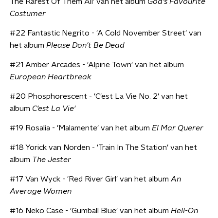
The Rarest Of Them All' van het album
God's Favourite
Costumer
#22 Fantastic Negrito - 'A Cold November Street' van
het album
Please Don't Be Dead
#21 Amber Arcades - 'Alpine Town' van het album
European Heartbreak
#20 Phosphorescent - 'C'est La Vie No. 2' van het
album
C'est La Vie'
#19 Rosalia - 'Malamente' van het album
El Mar Querer
#18 Yorick van Norden - 'Train In The Station' van het
album
The Jester
#17 Van Wyck - 'Red River Girl' van het album
An
Average Women
#16 Neko Case - 'Gumball Blue' van het album
Hell-On