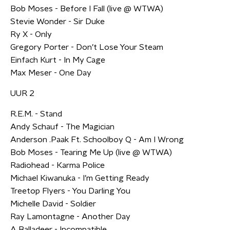
Bob Moses - Before I Fall (live @ WTWA)
Stevie Wonder - Sir Duke
Ry X - Only
Gregory Porter - Don’t Lose Your Steam
Einfach Kurt - In My Cage
Max Meser - One Day
UUR 2
R.E.M. - Stand
Andy Schauf - The Magician
Anderson .Paak Ft. Schoolboy Q - Am I Wrong
Bob Moses - Tearing Me Up (live @ WTWA)
Radiohead - Karma Police
Michael Kiwanuka - I’m Getting Ready
Treetop Flyers - You Darling You
Michelle David - Soldier
Ray Lamontagne - Another Day
A Balladeer - Incompatible