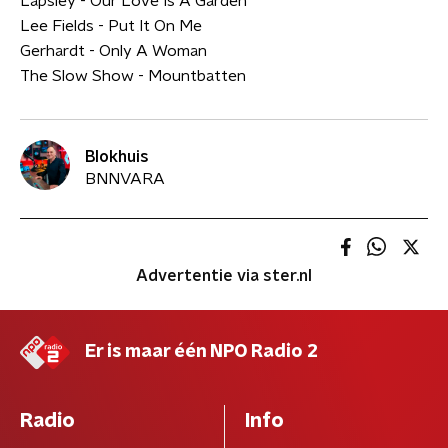
Lapsley - Our Love Is A Garden
Lee Fields - Put It On Me
Gerhardt - Only A Woman
The Slow Show - Mountbatten
Blokhuis
BNNVARA
Advertentie via ster.nl
Er is maar één NPO Radio 2
Radio
Info