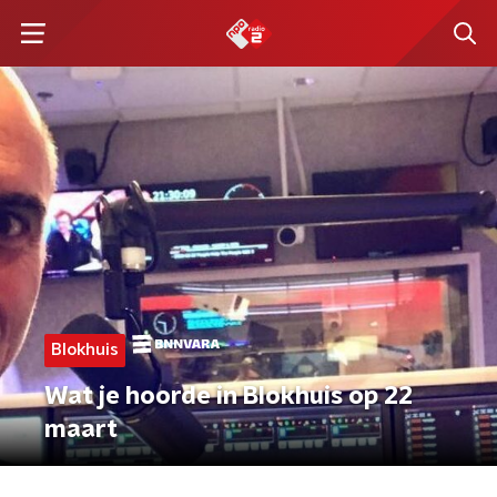
Blokhuis
Wat je hoorde in Blokhuis op 22
maart