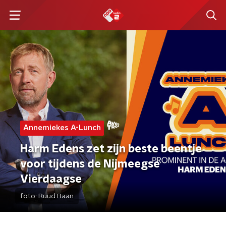
Annemiekes A-Lunch
Harm Edens zet zijn beste beentje
voor tijdens de Nijmeegse
Vierdaagse
foto:
Ruud Baan