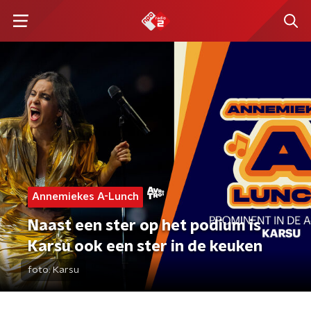
Annemiekes A-Lunch
Naast een ster op het podium is
Karsu ook een ster in de keuken
foto:
Karsu