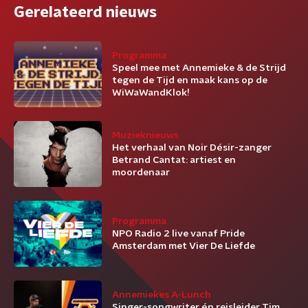
Gerelateerd nieuws
Programma
Speel mee met Annemieke & de Strijd
tegen de Tijd en maak kans op de
WiWaWandKlok!
Muzieknieuws
Het verhaal van Noir Désir-zanger
Betrand Cantat: artiest en
moordenaar
Programma
NPO Radio 2 live vanaf Pride
Amsterdam met Vier De Liefde
Annemiekes A-Lunch
Singer-songwriter én reisleider Tim