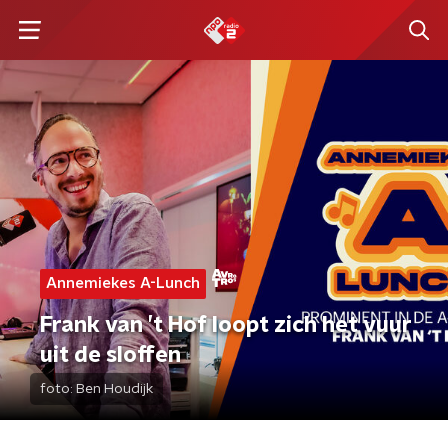
Annemiekes A-Lunch
Frank van ’t Hof loopt zich het vuur
uit de sloffen
foto:
Ben Houdijk