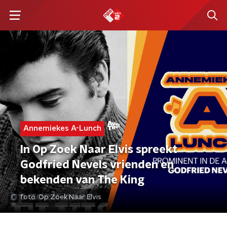
Annemiekes A-Lunch
In Op Zoek Naar Elvis spreekt
Godfried Nevels vrienden en
bekenden van The King
foto:
Op Zoek Naar Elvis