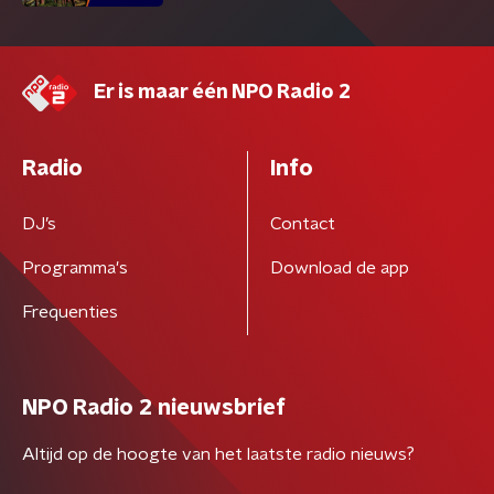
Er is maar één NPO Radio 2
Radio
Info
DJ’s
Contact
Programma's
Download de app
Frequenties
NPO Radio 2 nieuwsbrief
Altijd op de hoogte van het laatste radio nieuws?