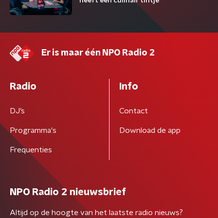
heeft een culinair tintje
Er is maar één NPO Radio 2
Radio
Info
DJ’s
Contact
Programma's
Download de app
Frequenties
NPO Radio 2 nieuwsbrief
Altijd op de hoogte van het laatste radio nieuws?