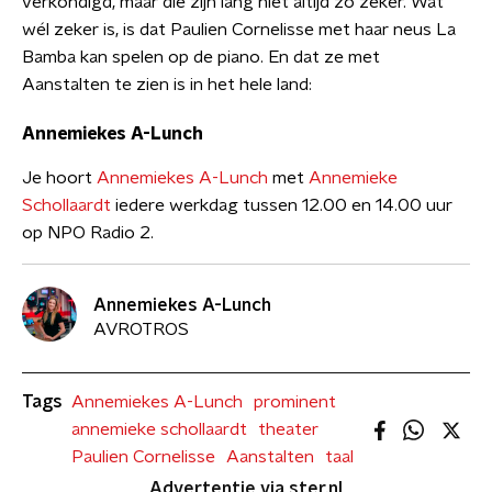
verkondigd, maar die zijn lang niet altijd zo zeker. Wat
wél zeker is, is dat Paulien Cornelisse met haar neus La
Bamba kan spelen op de piano. En dat ze met
Aanstalten te zien is in het hele land:
Annemiekes A-Lunch
Je hoort
Annemiekes A-Lunch
met
Annemieke
Schollaardt
iedere werkdag tussen 12.00 en 14.00 uur
op NPO Radio 2.
Annemiekes A-Lunch
AVROTROS
Tags
Annemiekes A-Lunch
prominent
annemieke schollaardt
theater
Paulien Cornelisse
Aanstalten
taal
Advertentie via ster.nl