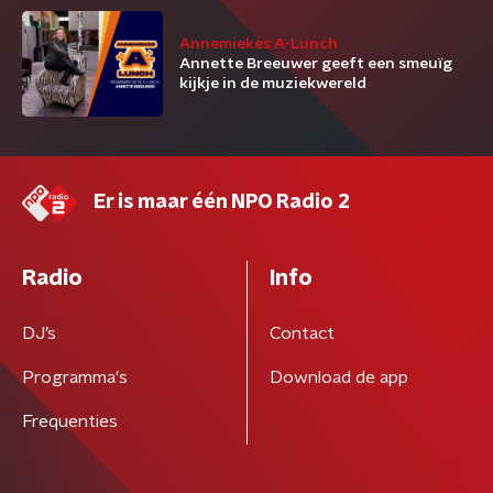
Annemiekes A-Lunch
Annette Breeuwer geeft een smeuïg
kijkje in de muziekwereld
Er is maar één NPO Radio 2
Radio
Info
DJ’s
Contact
Programma's
Download de app
Frequenties