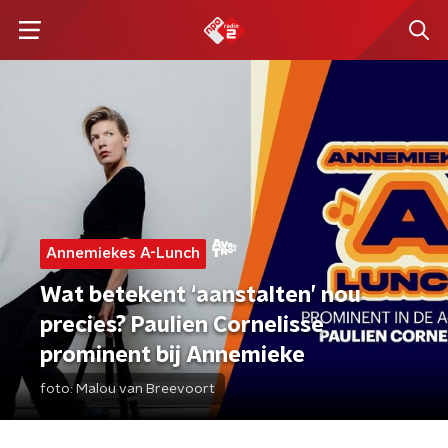
Annemiekes A-Lunch
Wat betekent ‘aanstalten’ nou
precies? Paulien Cornelisse
prominent bij Annemieke
foto:
Malou van Breevoort