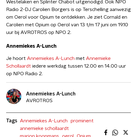
Westelaken en Splinter Chabot uitgenodigd. Ook NPO
Radio 2-DJ Carolien Borgers is op Terschelling aanwezig
om Oerol voor Opium te ontdekken. Je ziet Cornald en
Carolien met Opium op Oerol van 13 t/m 17 juni om 19.10
uur bij AVROTROS op NPO 2.
Annemiekes A-Lunch
Je hoort
Annemiekes A-Lunch
met
Annemieke
Schollaardt
iedere werkdag tussen 12.00 en 14.00 uur
op NPO Radio 2.
Annemiekes A-Lunch
AVROTROS
Tags
Annemiekes A-Lunch
prominent
annemieke schollaardt
marion koopmans
oerol
Opium