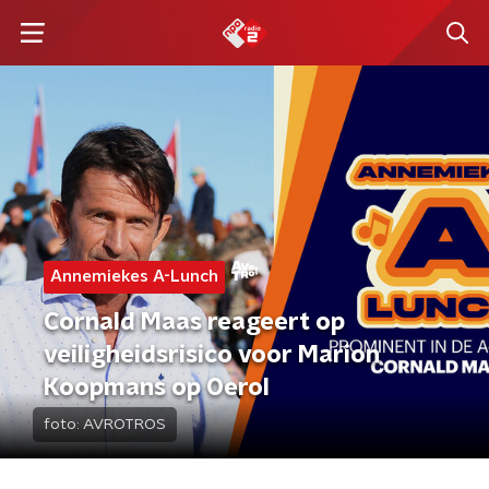
Annemiekes A-Lunch
Cornald Maas reageert op
veiligheidsrisico voor Marion
Koopmans op Oerol
foto:
AVROTROS