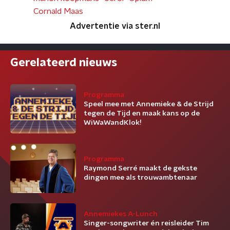
Cornald Maas
Advertentie via ster.nl
Gerelateerd nieuws
Programma
Speel mee met Annemieke & de Strijd
tegen de Tijd en maak kans op de
WiWaWandKlok!
Programma
Raymond Serré maakt de gekste
dingen mee als trouwambtenaar
Annemiekes A-Lunch
Singer-songwriter én reisleider Tim