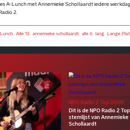
es A-Lunch met Annemieke Schollaardt iedere werkdag
adio 2.
-Lunch
Alle 13
annemieke schollaardt
alle 6
lang
Lange Pla
NPO Radio 2 Top 2000
Dit is de NPO Radio 2 To
stemlijst van Annemieke
Schollaardt