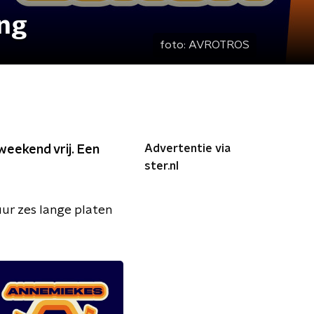
ang
foto:
AVROTROS
Advertentie via
weekend vrij. Een
ster.nl
uur zes lange platen