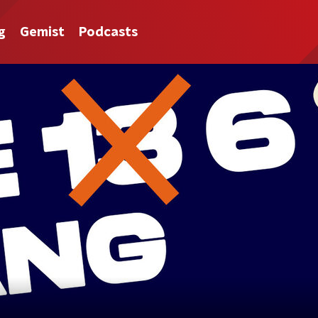
g
Gemist
Podcasts