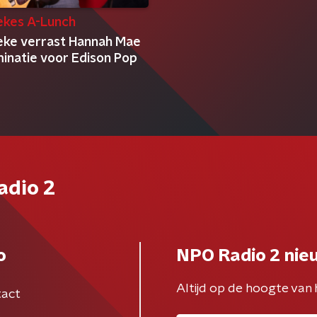
kes A-Lunch
ke verrast Hannah Mae
inatie voor Edison Pop
adio 2
o
NPO Radio 2 nie
Altijd op de hoogte van 
act