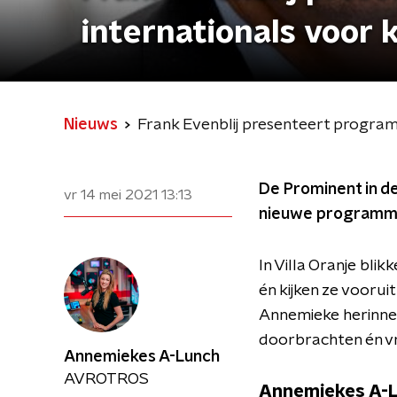
internationals voor
Nieuws
Frank Evenblij presenteert progra
De Prominent in de
vr 14 mei 2021
13:13
nieuwe programm
In Villa Oranje bli
én kijken ze vooru
Annemieke herinne
doorbrachten én v
Annemiekes A-Lunch
AVROTROS
Annemiekes A-