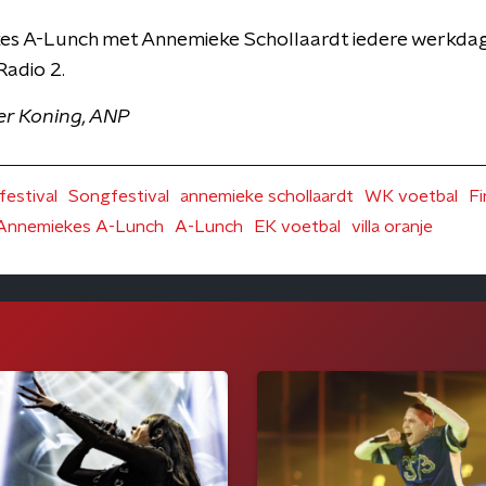
es A-Lunch met Annemieke Schollaardt iedere werkdag
adio 2.
r Koning, ANP
festival
Songfestival
annemieke schollaardt
WK voetbal
Fi
Annemiekes A-Lunch
A-Lunch
EK voetbal
villa oranje