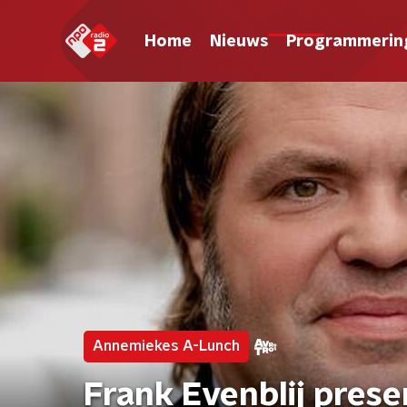
Home
Nieuws
Programmerin
Annemiekes A-Lunch
Frank Evenblij pres