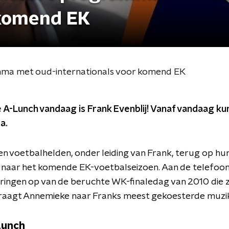
 komend EK
mma met oud-internationals voor komend EK
 A-Lunch vandaag is Frank Evenblij! Vanaf vandaag kun j
a.
kken voetbalhelden, onder leiding van Frank, terug op h
it naar het komende EK-voetbalseizoen. Aan de telefoon
ringen op van de beruchte WK-finaledag van 2010 die 
raagt Annemieke naar Franks meest gekoesterde muzik
Lunch