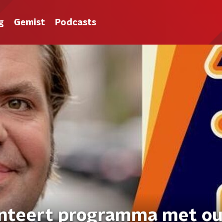
g
Gemist
Podcasts
enteert programma met ou