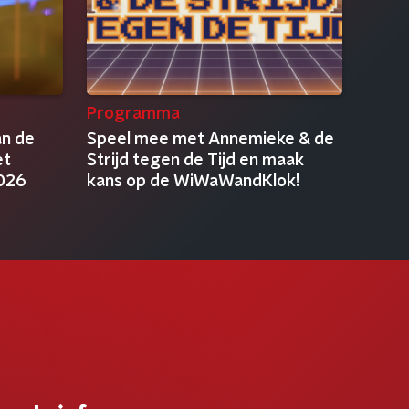
Programma
an de
Speel mee met Annemieke & de
et
Strijd tegen de Tijd en maak
2026
kans op de WiWaWandKlok!