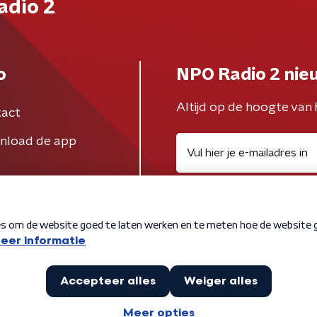
adio 2
o
NPO Radio 2 nie
Altijd op de hoogte van 
act
nload de app