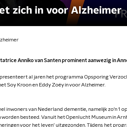
et zich in voor Alzheimer
Alzheimer
tatrice Anniko van Santen prominent aanwezig in An
 presenteert al jaren het programma Opsporing Verzo
met Soy Kroon en Eddy Zoëy in voor Alzheimer.
veel inwoners van Nederland dementie, namelijk zo’n 1 o
 worden besteed. Vanuit het Openlucht Museum in Arn
eringen voor het leven’ uitgezonden. Tijdens het pro