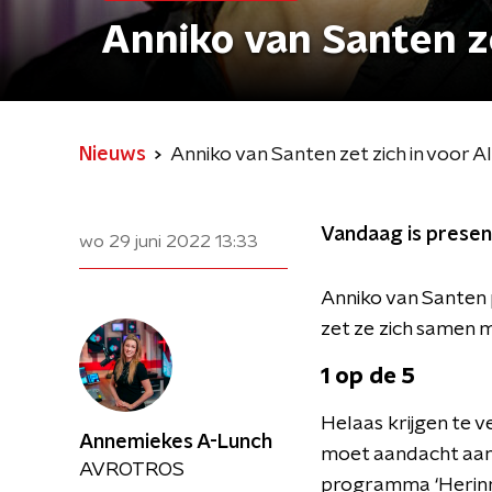
Anniko van Santen z
Nieuws
Anniko van Santen zet zich in voor 
Vandaag is presen
wo 29 juni 2022
13:33
Anniko van Santen
zet ze zich samen 
1 op de 5
Helaas krijgen te 
Annemiekes A-Lunch
moet aandacht aan
AVROTROS
programma ‘Herinn