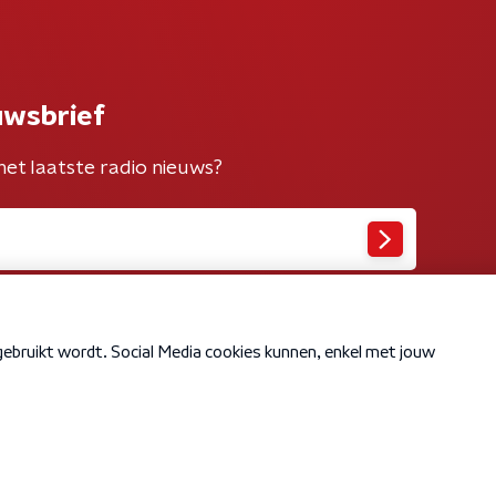
uwsbrief
het laatste radio nieuws?
Cookiebeleid