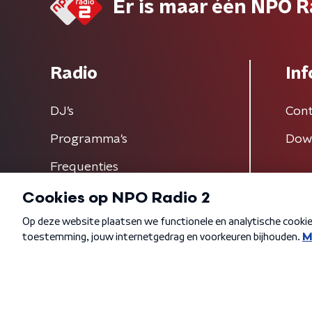
Er is maar één NPO R
Radio
Inf
DJ’s
Cont
Programma's
Dow
Frequenties
Algemene voorwaarden
Privacybeleid