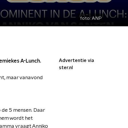
foto:
ANP
Advertentie via
nemiekes A-Lunch.
ster.nl
cht, maar vanavond
p de 5 mensen. Daar
hem wordt het
gramma vraagt Anniko