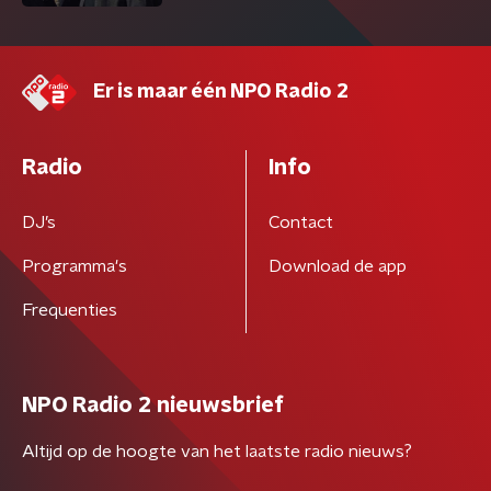
Er is maar één NPO Radio 2
Radio
Info
DJ’s
Contact
Programma's
Download de app
Frequenties
NPO Radio 2 nieuwsbrief
Altijd op de hoogte van het laatste radio nieuws?