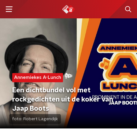
Annemiekes A-Lunch
Een dichtbundel vol met
rockgedichten uit de koker van
Jaap Boots
foto:
Robert Lagendijk