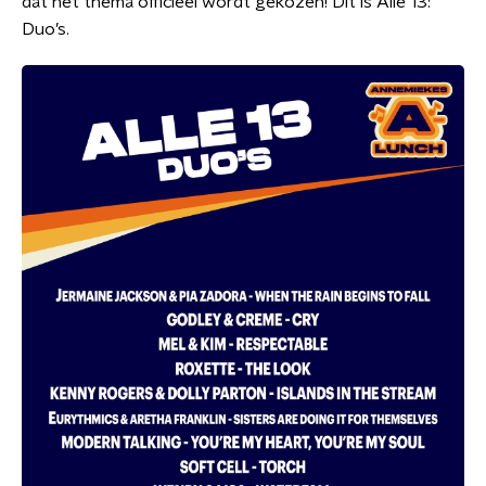
dat het thema officieel wordt gekozen! Dit is Alle 13:
Duo’s.