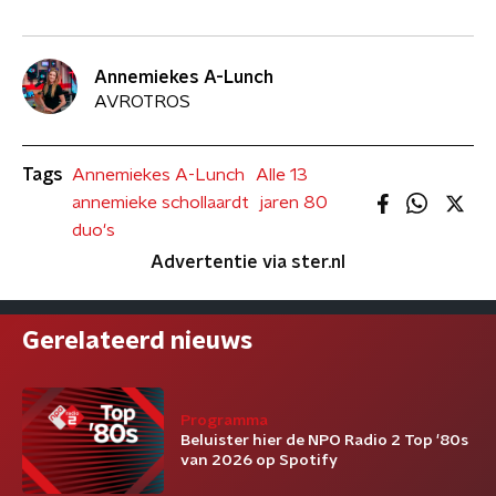
Annemiekes A-Lunch
AVROTROS
Tags
Annemiekes A-Lunch
Alle 13
annemieke schollaardt
jaren 80
duo's
Advertentie via ster.nl
Gerelateerd nieuws
Programma
Beluister hier de NPO Radio 2 Top '80s
van 2026 op Spotify