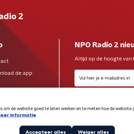
adio 2
o
NPO Radio 2 nie
Altijd op de hoogte van 
act
nload de app