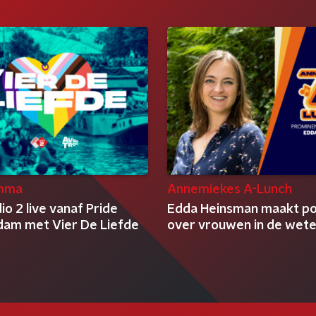
mma
Annemiekes A-Lunch
o 2 live vanaf Pride
Edda Heinsman maakt p
am met Vier De Liefde
over vrouwen in de wet