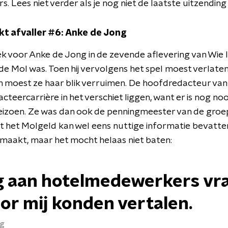
rs. Lees niet verder als je nog niet de laatste uitzending
t afvaller #6: Anke de Jong
ek voor Anke de Jong in de zevende aflevering van Wie I
de Mol was. Toen hij vervolgens het spel moest verlaten
 moest ze haar blik verruimen. De hoofdredacteur van
acteercarrière in het verschiet liggen, want er is nog no
eizoen. Ze was dan ook de penningmeester van de groep
ant het Molgeld kan wel eens nuttige informatie bevatte
emaakt, maar het mocht helaas niet baten:
g aan hotelmedewerkers vrag
or mij konden vertalen.
ng