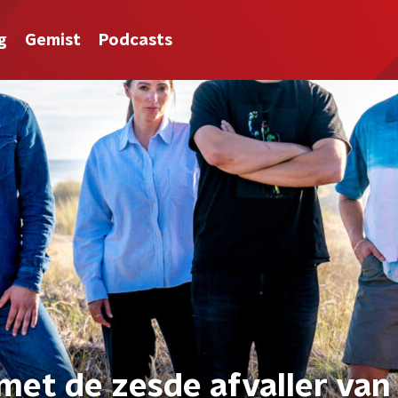
g
Gemist
Podcasts
et de zesde afvaller van