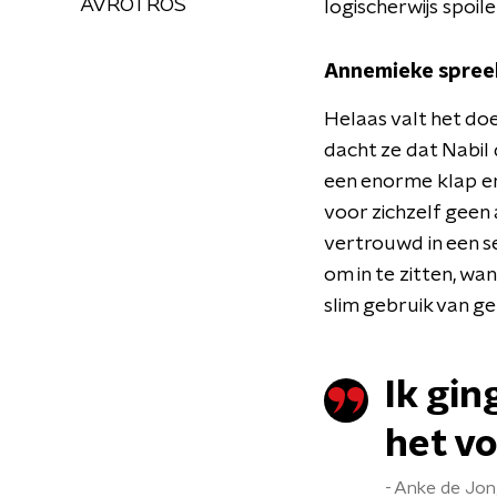
AVROTROS
logischerwijs spoile
Annemieke spreek
Helaas valt het do
dacht ze dat Nabil 
een enorme klap en
voor zichzelf geen 
vertrouwd in een s
om in te zitten, w
slim gebruik van g
Ik gin
het vo
Anke de Jo