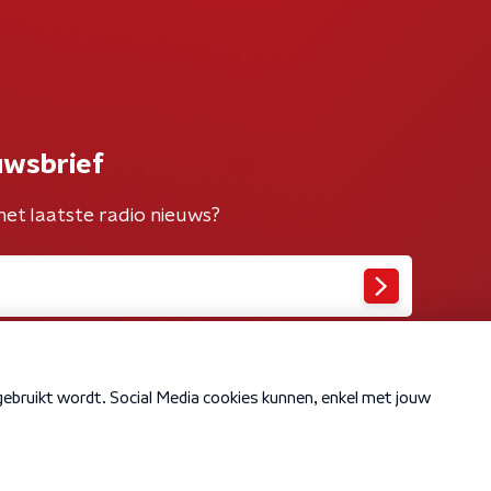
uwsbrief
het laatste radio nieuws?
Cookiebeleid