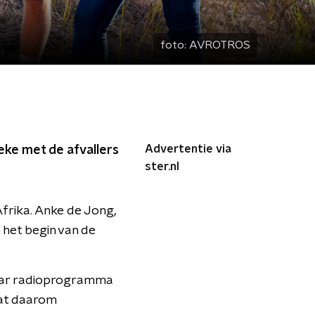
foto:
AVROTROS
Advertentie via
ieke met de afvallers
ster.nl
frika. Anke de Jong,
 het begin van de
haar radioprogramma
vat daarom