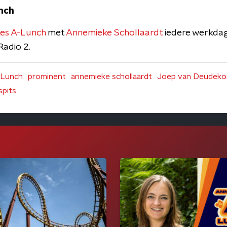
nch
es A-Lunch
met
Annemieke Schollaardt
iedere werkdag
adio 2.
-Lunch
prominent
annemieke schollaardt
Joep van Deudek
spits