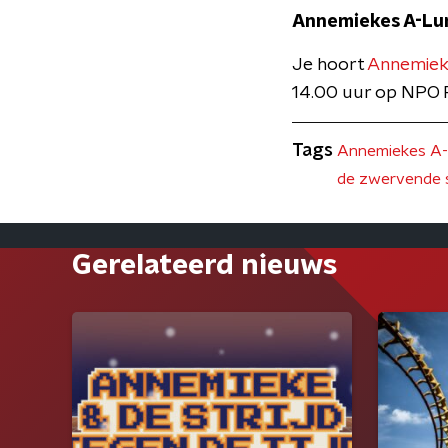
Annemiekes A-Lu
Je hoort
Annemiek
14.00 uur op NPO R
Tags
Annemiekes A
de zwervende 
Gerelateerd nieuws