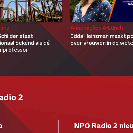
mma
Annemiekes A-Lunch
childer staat
Edda Heinsman maakt p
ionaal bekend als dé
over vrouwen in de wet
nprofessor
adio 2
o
NPO Radio 2 nie