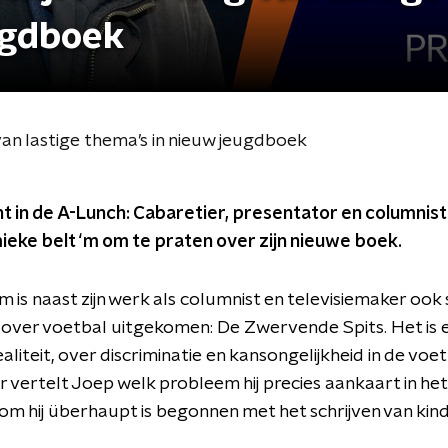
ugdboek
an lastige thema’s in nieuw jeugdboek
 in de A-Lunch: Cabaretier, presentator en columnist
ke belt ‘m om te praten over zijn nieuwe boek.
is naast zijn werk als columnist en televisiemaker ook
erie over voetbal uitgekomen: De Zwervende Spits. Het is 
liteit, over discriminatie en kansongelijkheid in de voet
vertelt Joep welk probleem hij precies aankaart in het 
m hij überhaupt is begonnen met het schrijven van kind