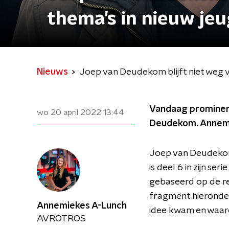
thema’s in nieuw je
Nieuws
Joep van Deudekom blijft niet weg v
Vandaag prominent
wo 20 april 2022
13:44
Deudekom. Annemie
Joep van Deudekom 
is deel 6 in zijn s
gebaseerd op de rea
fragment hieronder 
Annemiekes A-Lunch
idee kwam en waaro
AVROTROS