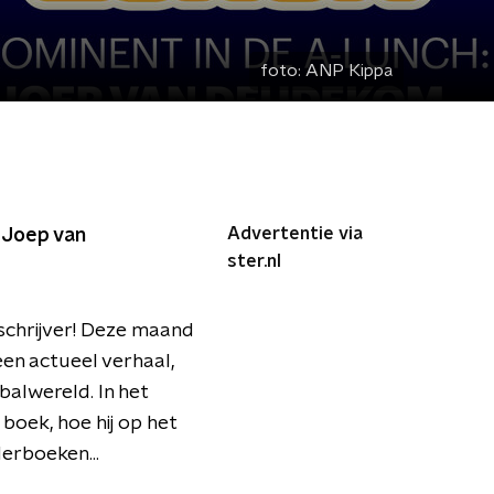
foto:
ANP Kippa
Advertentie via
 Joep van
ster.nl
 schrijver! Deze maand
een actueel verhaal,
balwereld. In het
boek, hoe hij op het
erboeken...