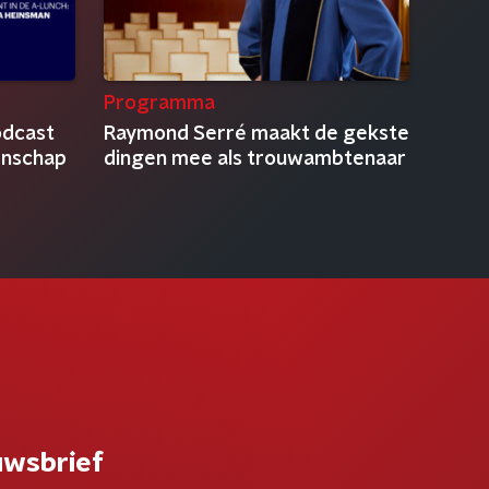
Programma
odcast
Raymond Serré maakt de gekste
enschap
dingen mee als trouwambtenaar
uwsbrief