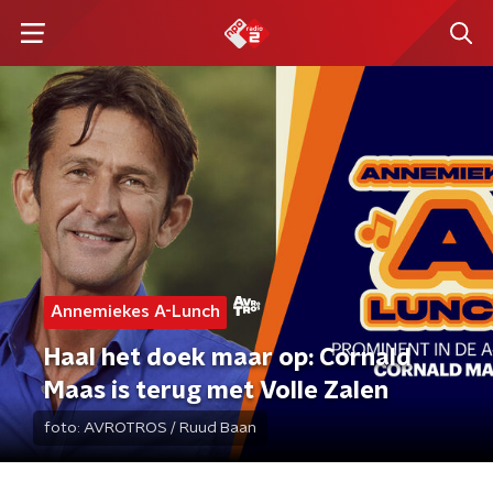
Annemiekes A-Lunch
Haal het doek maar op: Cornald
Maas is terug met Volle Zalen
foto:
AVROTROS / Ruud Baan