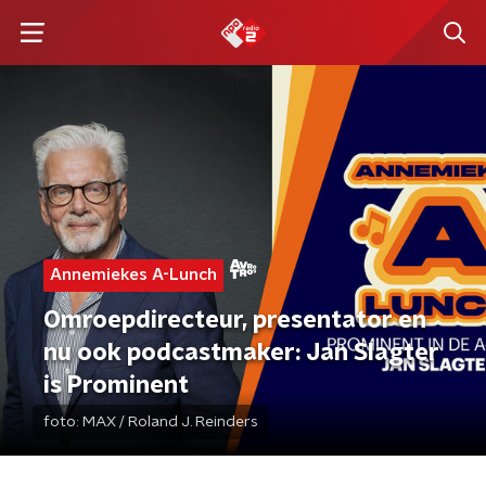
Annemiekes A-Lunch
Omroepdirecteur, presentator en
nu ook podcastmaker: Jan Slagter
is Prominent
foto:
MAX / Roland J. Reinders