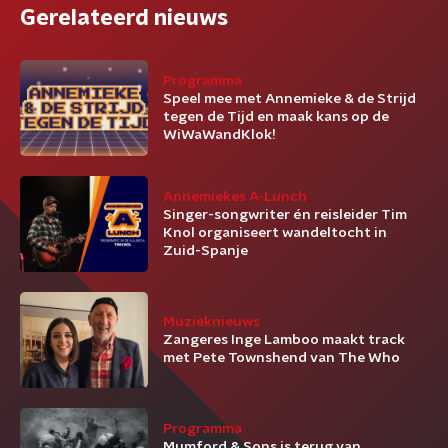
Gerelateerd nieuws
Programma
Speel mee met Annemieke & de Strijd
tegen de Tijd en maak kans op de
WiWaWandKlok!
Annemiekes A-Lunch
Singer-songwriter én reisleider Tim
Knol organiseert wandeltocht in
Zuid-Spanje
Muzieknieuws
Zangeres Inge Lamboo maakt track
met Pete Townshend van The Who
Programma
Mumford & Sons is terug van