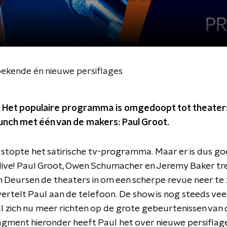
bekende én nieuwe persiflages
! Het populaire programma is omgedoopt tot theate
Lunch met één van de makers: Paul Groot.
n stopte het satirische tv-programma. Maar er is dus g
r live! Paul Groot, Owen Schumacher en Jeremy Baker t
n Deursen de theaters in om een scherpe revue neer te z
rtelt Paul aan de telefoon. De show is nog steeds ve
zal zich nu meer richten op de grote gebeurtenissen van
agment hieronder heeft Paul het over nieuwe persiflages