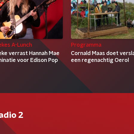
kes A-Lunch
Programma
ke verrast Hannah Mae
Cornald Maas doet versl
inatie voor Edison Pop
een regenachtig Oerol
adio 2