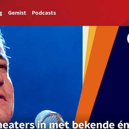
g
Gemist
Podcasts
heaters in met bekende é