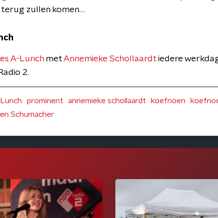
 terug zullen komen…
nch
es A-Lunch
met
Annemieke Schollaardt
iedere werkdag
adio 2.
-Lunch
prominent
annemieke schollaardt
koefnoen
koefnoe
en Schumacher