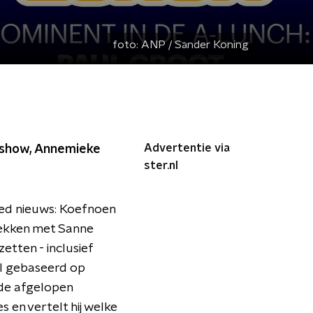
foto:
ANP / Sander Koning
Advertentie via
rshow, Annemieke
ster.nl
oed nieuws: Koefnoen
rekken met Sanne
etten - inclusief
el gebaseerd op
 de afgelopen
 en vertelt hij welke