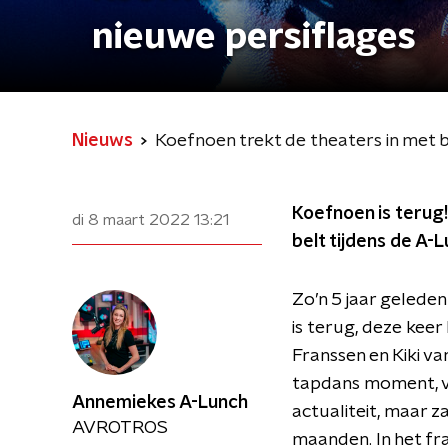
nieuwe persiflages
Nieuws
Koefnoen trekt de theaters in met 
Koefnoen is terug
di 8 maart 2022
13:21
belt tijdens de A-
Zo’n 5 jaar gelede
is terug, deze kee
Franssen en Kiki va
tapdans moment, ve
Annemiekes A-Lunch
actualiteit, maar 
AVROTROS
maanden. In het fr