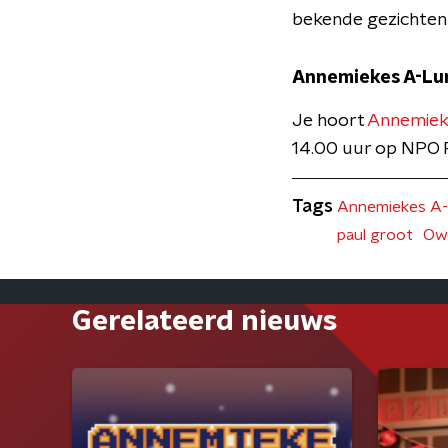
bekende gezichten
Annemiekes A-Lu
Je hoort
Annemiek
14.00 uur op NPO R
Tags
Annemiekes A
paul groot
Ow
Gerelateerd nieuws