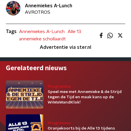
Annemiekes A-Lunch
AVROTROS
Tags
Annemiekes A-Lunch
Alle 13
annemieke schollaardt
Advertentie via ster.nl
Gerelateerd nieuws
Programma
Speel mee met Annemieke & de Strijd
tegen de Tijd en maak kans op de
WiWaWandKlok!
Programma
Oranjekoorts bij de Alle 13 tijdens