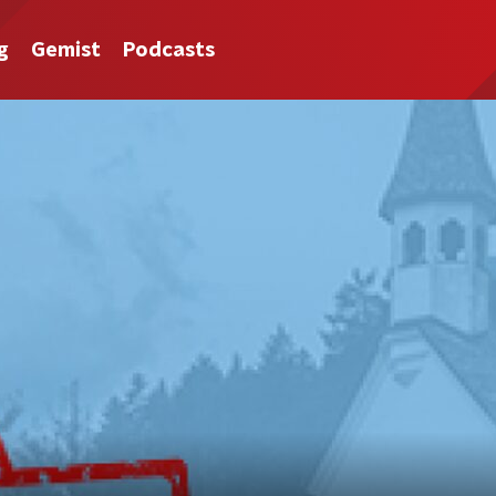
g
Gemist
Podcasts