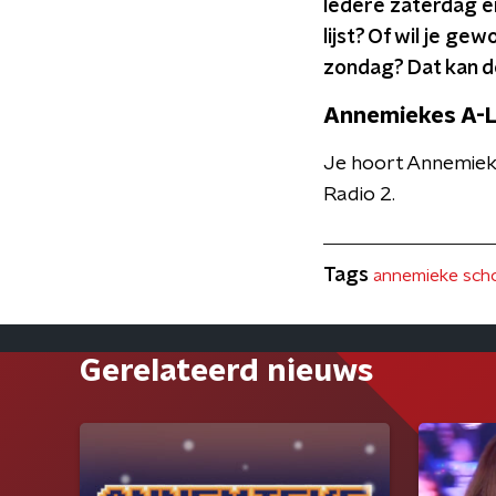
Iedere zaterdag en
lijst? Of wil je g
zondag? Dat kan d
Annemiekes A-L
Je hoort Annemieke
Radio 2.
Tags
annemieke scho
Gerelateerd nieuws