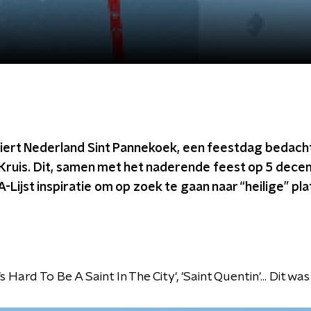
ert Nederland Sint Pannekoek, een feestdag bedacht
 Kruis. Dit, samen met het naderende feest op 5 dece
A-Lijst inspiratie om op zoek te gaan naar “heilige” pla
t's Hard To Be A Saint In The City', 'Saint Quentin'... Dit was