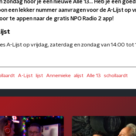
 zondag hoor je een nieuwe Alle 13... Heb je een goe
ewoon een lekker nummer aanvragen voor de A-Lijst op v
oor te appen naar de gratis NPO Radio 2 app!
ijst
s A-Lijst op vrijdag, zaterdag en zondag van 14:00 to
llaardt
A-Lijst
lijst
Annemieke
alijst
Alle 13
schollaardt