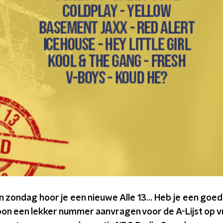
 zondag hoor je een nieuwe Alle 13... Heb je een goe
ewoon een lekker nummer aanvragen voor de A-Lijst op v