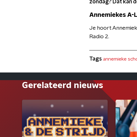
zondag? Dat kan d
Annemiekes A-L
Je hoort Annemieke
Radio 2.
Tags
annemieke scho
Gerelateerd nieuws