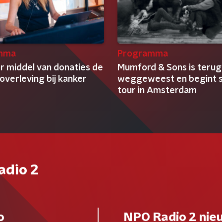
mma
Programma
r middel van donaties de
Mumford & Sons is terug
overleving bij kanker
weggeweest en begint s
tour in Amsterdam
adio 2
o
NPO Radio 2 nie