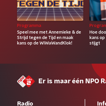
Programma
Progra
Speel mee met Annemieke & de
Hoe doo
Strijd tegen de Tijd en maak
kans op 
kans op de WiWaWandKlok!
stijgt
Er is maar één NPO R
Radio
Inf