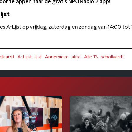
oor te appen naar de gratis NPO Radio 2 app!
ijst
s A-Lijst op vrijdag, zaterdag en zondag van 14:00 to
llaardt
A-Lijst
lijst
Annemieke
alijst
Alle 13
schollaardt