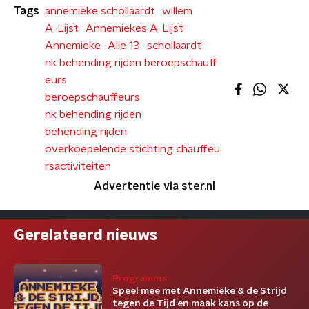
Tags
annemieke schollaardt
willem
A-Lijst
Annemiekes A-Lijst
Annemieke
Alle 13
schollaardt
nk behending rijden beroepschauff
eurs
beroepschauffeurs
nk behending rijden
behending rijden
overkoepelende stichting chauffeu
rsactiviteiten
Advertentie via ster.nl
Gerelateerd nieuws
Programma
Speel mee met Annemieke & de Strijd
tegen de Tijd en maak kans op de