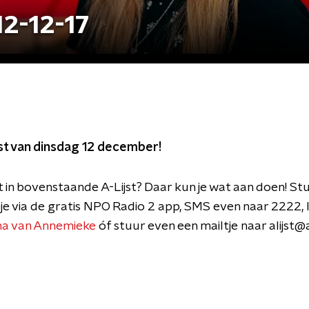
12-12-17
ijst van dinsdag 12 december!
t in bovenstaande A-Lijst? Daar kun je wat aan doen! St
e via de gratis NPO Radio 2 app, SMS even naar 2222, l
a van Annemieke
óf stuur even een mailtje naar alijst@