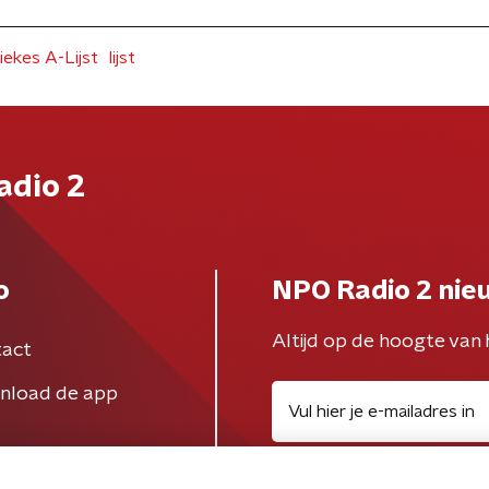
ekes A-Lijst
lijst
adio 2
o
NPO Radio 2 nie
Altijd op de hoogte van 
act
nload de app