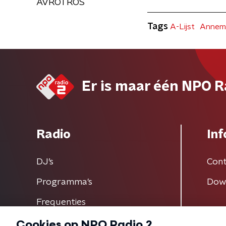
AVROTROS
Tags
A-Lijst
Annemi
Er is maar één NPO R
Radio
Inf
DJ’s
Cont
Programma's
Dow
Frequenties