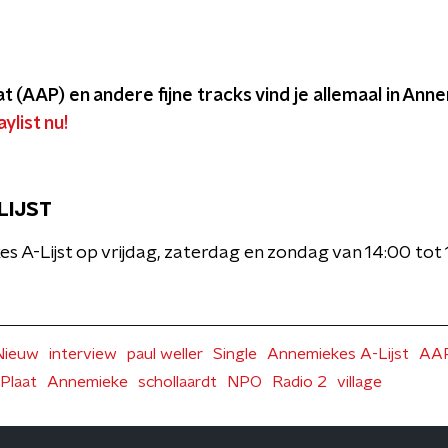
 (AAP) en andere fijne tracks vind je allemaal in Anne
ylist nu!
LIJST
s A-Lijst op vrijdag, zaterdag en zondag van 14:00 to
Nieuw
interview
paul weller
Single
Annemiekes A-Lijst
AA
Plaat
Annemieke
schollaardt
NPO
Radio 2
village