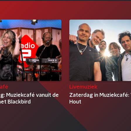
afé
Livemuziek
ug: Muziekcafé vanuit de
Zaterdag in Muziekcafé: 
met Blackbird
Hout