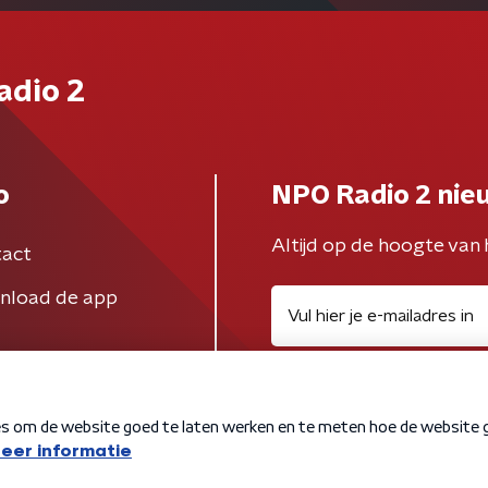
adio 2
o
NPO Radio 2 nie
Altijd op de hoogte van 
act
nload de app