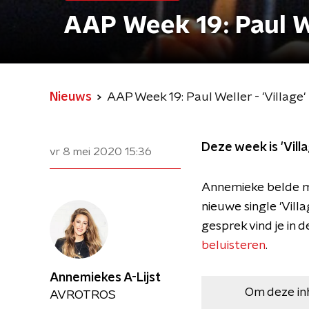
AAP Week 19: Paul Wel
Nieuws
AAP Week 19: Paul Weller - 'Village'
Deze week is 'Vill
vr 8 mei 2020
15:36
Annemieke belde me
nieuwe single 'Villa
gesprek vind je in 
beluisteren
.
Annemiekes A-Lijst
Om deze in
AVROTROS