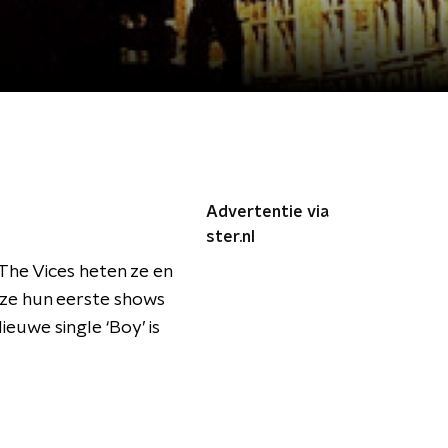
Advertentie via
ster.nl
The Vices heten ze en
 ze hun eerste shows
uwe single ‘Boy’ is