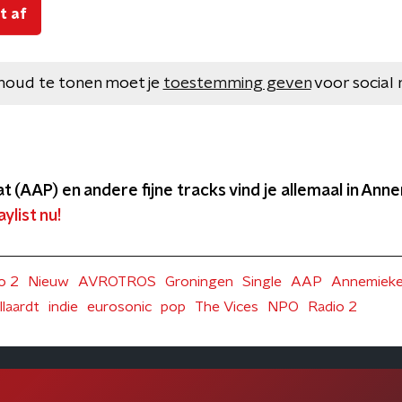
t af
houd te tonen moet je
toestemming geven
voor social 
 (AAP) en andere fijne tracks vind je allemaal in Anne
ylist nu!
o 2
Nieuw
AVROTROS
Groningen
Single
AAP
Annemiek
llaardt
indie
eurosonic
pop
The Vices
NPO
Radio 2