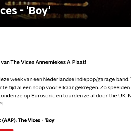
es - 'Boy'
 van The Vices Annemiekes A-Plaat!
deze week van een Nederlandse indiepop/garage band. 
orte tijd al een hoop voor elkaar gekregen. Zo speelden
den ze op Eurosonic en tourden ze al door the UK. Nie
P!
(AAP): The Vices - 'Boy'