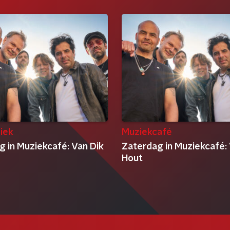
iek
Muziekcafé
g in Muziekcafé: Van Dik
Zaterdag in Muziekcafé: 
Hout