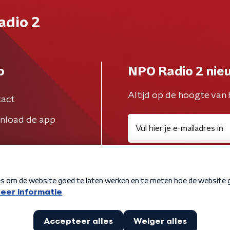
adio 2
o
NPO Radio 2 nie
Altijd op de hoogte van 
act
nload de app