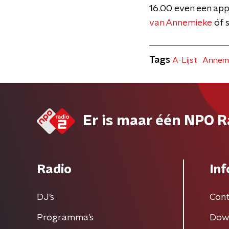
16.00 even een appj
van Annemieke
óf s
Tags
A-Lijst
Annemi
Er is maar één NPO R
Radio
Inf
DJ’s
Cont
Programma's
Dow