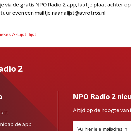
e via de gratis NPO Radio 2 app, laat je plaat achter o
tuur even een mailtje naar alijst@avrotros.nl.
ekes A-Lijst
lijst
adio 2
o
NPO Radio 2 nie
Altijd op de hoogte van 
act
nload de app