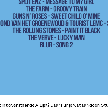
t in bovenstaande A-Lijst? Daar kun je wat aan doen! St