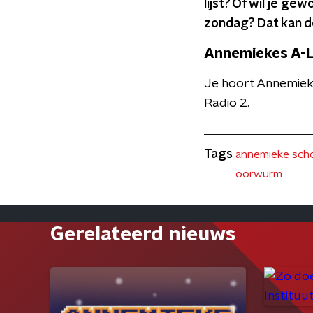
lijst? Of wil je g
zondag? Dat kan d
Annemiekes A-L
Je hoort Annemieke
Radio 2.
Tags
annemieke scho
oorwurm
Gerelateerd nieuws