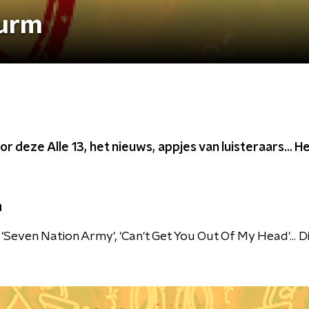
wurm
or deze Alle 13, het nieuws, appjes van luisteraars… Het
m
, 'Seven Nation Army', 'Can't Get You Out Of My Head'... D