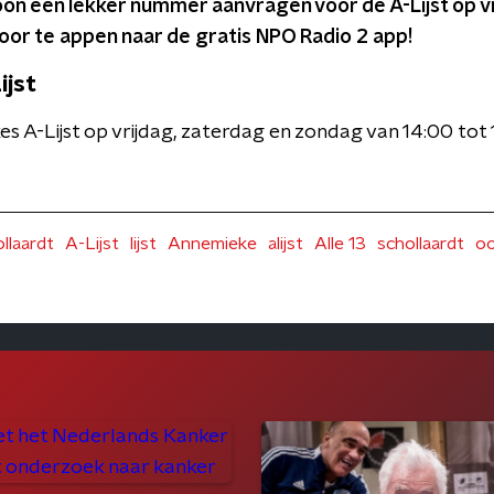
ewoon een lekker nummer aanvragen voor de A-Lijst op v
oor te appen naar de gratis NPO Radio 2 app!
ijst
s A-Lijst op vrijdag, zaterdag en zondag van 14:00 to
llaardt
A-Lijst
lijst
Annemieke
alijst
Alle 13
schollaardt
o