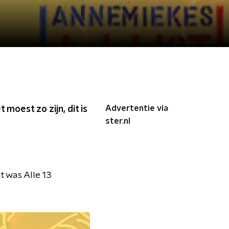
Advertentie via
 moest zo zijn, dit is
ster.nl
it was Alle 13