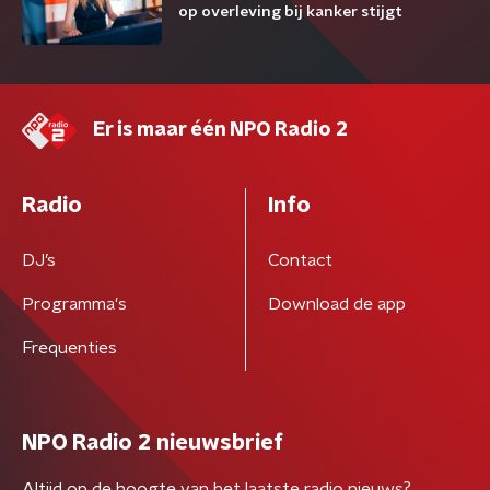
op overleving bij kanker stijgt
Er is maar één NPO Radio 2
Radio
Info
DJ’s
Contact
Programma's
Download de app
Frequenties
NPO Radio 2 nieuwsbrief
Altijd op de hoogte van het laatste radio nieuws?