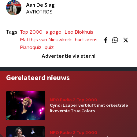
Aan De Slag!
AVROTROS
Tags
Top 2000
a gogo
Leo Blokhuis
Matthijs van Nieuwkerk
bart arens
Pianoquiz
quiz
Advertentie via ster.nl
Gerelateerd nieuws
NPO Radio 2 Top 2000
Cyndi Lauper verbluft met orkestrale
liveversie True Colors
NPO Radio 2 Top 2000