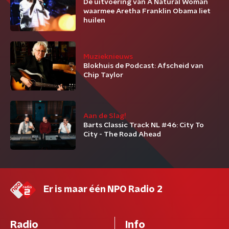
De uitvoering van A Natural Woman
waarmee Aretha Franklin Obama liet
huilen
Muzieknieuws
Blokhuis de Podcast: Afscheid van
Chip Taylor
Aan de Slag!
Barts Classic Track NL #46: City To
City - The Road Ahead
Er is maar één NPO Radio 2
Radio
Info