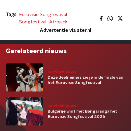
Tags
Eurovisie Songfestival
Songfestival
Afrojack
Advertentie via ster.nl
Gerelateerd nieuws
Muzieknieuws
Deze deelnemers zie je in de finale van
het Eurovisie Songfestival
Muzieknieuws
Bulgarije wint met Bangaranga het
Eurovisie Songfestival 2026