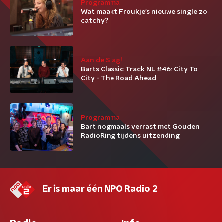
Programma
Wat maakt Froukje’s nieuwe single zo
catchy?
Aan de Slag!
Barts Classic Track NL #46: City To
City - The Road Ahead
Programma
Bart nogmaals verrast met Gouden
RadioRing tijdens uitzending
Er is maar één NPO Radio 2