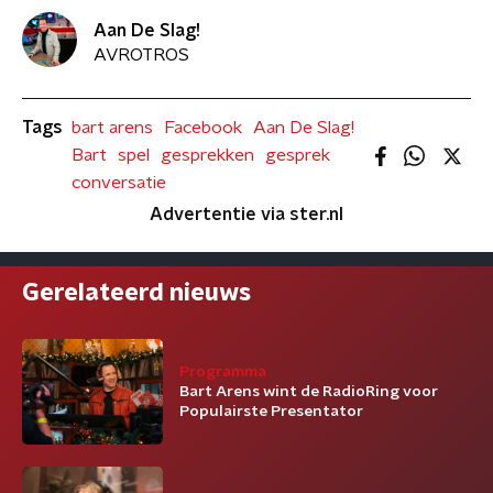
Aan De Slag!
AVROTROS
Tags
bart arens
Facebook
Aan De Slag!
Bart
spel
gesprekken
gesprek
conversatie
Advertentie via ster.nl
Gerelateerd nieuws
Programma
Bart Arens wint de RadioRing voor
Populairste Presentator