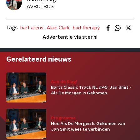
AVROTROS
Tags
bart arens
Alain Clark
bad therapy
Advertentie via ster.nl
Gerelateerd nieuws
Aan de Slag!
Barts Classic Track NL #45: Jan Smit -
Als De Morgen Is Gekomen
Programma
Hoe Als De Morgen Is Gekomen van
Jan Smit weet te verbinden