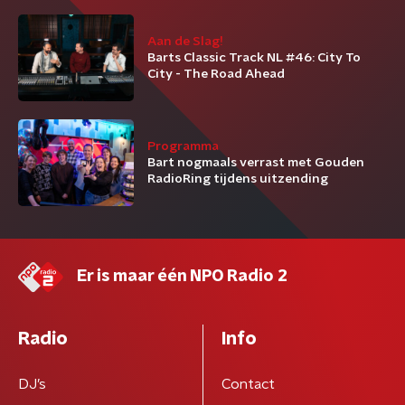
Aan de Slag!
Barts Classic Track NL #46: City To
City - The Road Ahead
Programma
Bart nogmaals verrast met Gouden
RadioRing tijdens uitzending
Er is maar één NPO Radio 2
Radio
Info
DJ’s
Contact