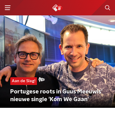
Aan de Slag!
Portugese roots in Guus Meeuwis'
nieuwe single 'Kom We Gaan'