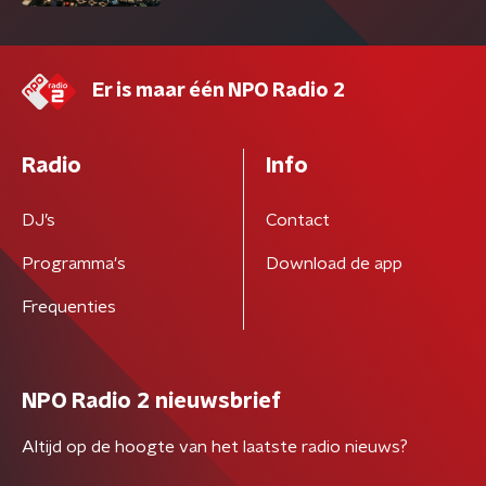
Er is maar één NPO Radio 2
Radio
Info
DJ’s
Contact
Programma's
Download de app
Frequenties
NPO Radio 2 nieuwsbrief
Altijd op de hoogte van het laatste radio nieuws?