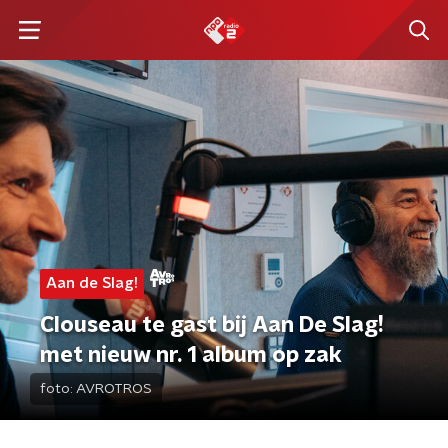
Aan de Slag!
Clouseau te gast bij Aan De Slag!
met nieuw nr. 1 album op zak
foto:
AVROTROS