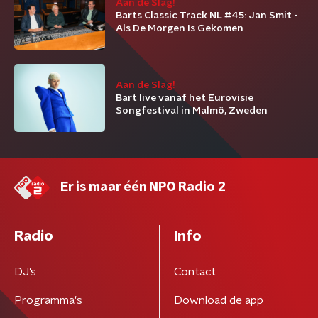
Aan de Slag!
Barts Classic Track NL #45: Jan Smit -
Als De Morgen Is Gekomen
Aan de Slag!
Bart live vanaf het Eurovisie
Songfestival in Malmö, Zweden
Er is maar één NPO Radio 2
Radio
Info
DJ’s
Contact
Programma's
Download de app