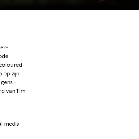
er-
 ode
icoloured
 op zijn
lgens -
nd van Tim
al media