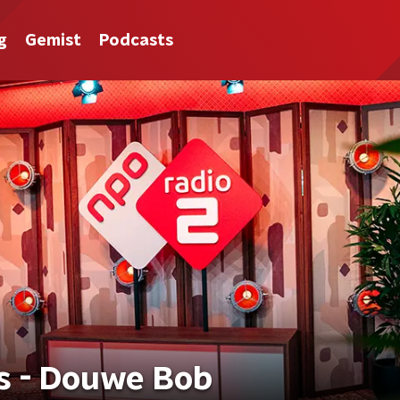
g
Gemist
Podcasts
s - Douwe Bob