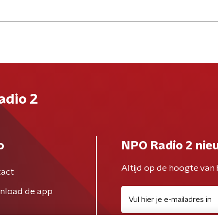
adio 2
o
NPO Radio 2 nie
Altijd op de hoogte van 
act
nload de app