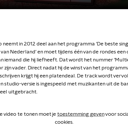
neemt in 2012 deel aan het programma 'De beste sing
 van Nederland' en moet tijdens één van de rondes een
an iemand die hij liefheeft. Dat wordt het nummer 'Mult
r zijn vader. Direct nadat hij de winst van het programma
hrijven krijgt hij een platendeal. De track wordt vervo
n studio-versie is ingespeeld met muzikanten uit de ba
cieel uitgebracht.
 video te tonen moet je
toestemming geven
voor soci
cookies.