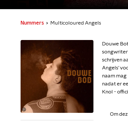
Nummers
Multicoloured Angels
Douwe Bob 
songwriter
schrijven a
Angels' voo
naam mag sc
nadat er ee
Knol - offi
Om deze