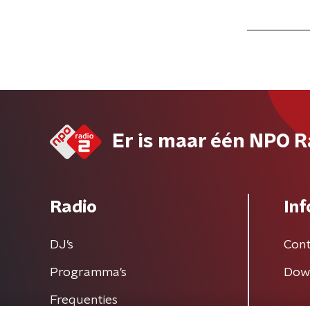
Er is maar één NPO R
Radio
Inf
DJ’s
Cont
Programma's
Dow
Frequenties